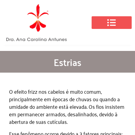
Sobre a Dra. Ana Carolina
Estrias
O efeito frizz nos cabelos é muito comum,
principalmente em épocas de chuvas ou quando a
umidade do ambiente está elevada. Os fios insistem
em permanecer armados, desalinhados, devido à
abertura de suas cutículas.
Esse fenômeno ocorre devido a 3 fatores principais: