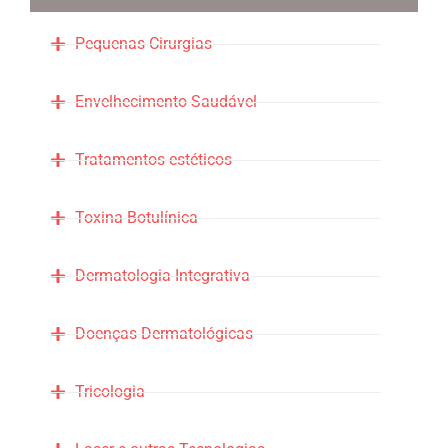
Pequenas Cirurgias
Envelhecimento Saudável
Tratamentos estéticos
Toxina Botulínica
Dermatologia Integrativa
Doenças Dermatológicas
Tricologia